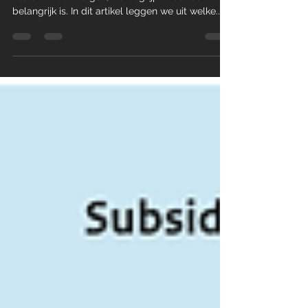
Je wilt een aanbouw maken, maar wat gaat dat
kosten? Geen zorgen, we begrijpen dat dat
belangrijk is. In dit artikel leggen we uit welke...