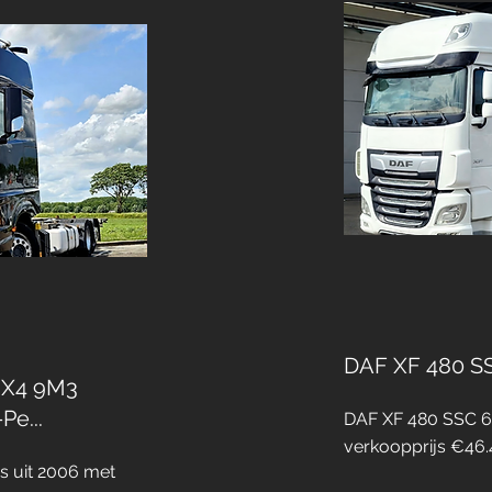
DAF XF 480 S
8X4 9M3
Pe...
DAF XF 480 SSC 6
verkoopprijs €46
 uit 2006 met