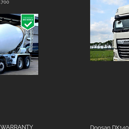
.700
Y WARRANTY
Doosan DX140L