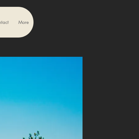
tact
More