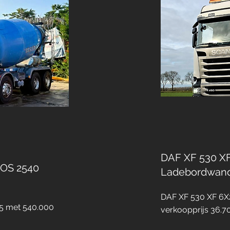
DAF XF 530 X
OS 2540
Ladebordwand 
DAF XF 530 XF 6X2
15 met 540.000
verkoopprijs 36.7