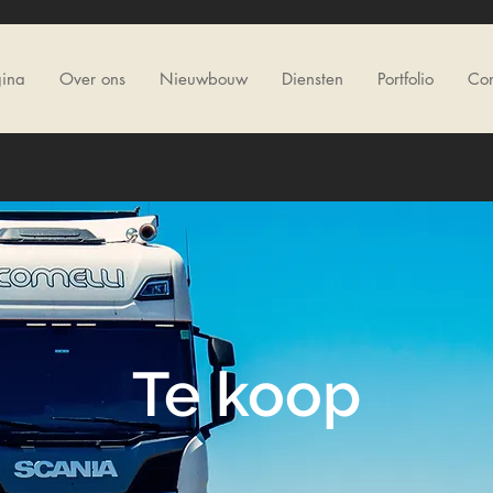
gina
Over ons
Nieuwbouw
Diensten
Portfolio
Con
Te koop