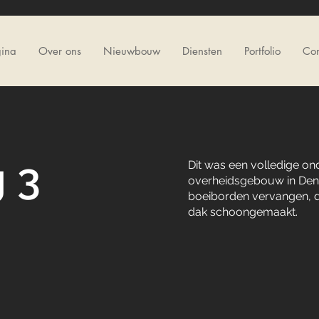
gina
Over ons
Nieuwbouw
Diensten
Portfolio
Con
 3
Dit was een volledige o
overheidsgebouw in Den 
boeiborden vervangen, 
dak schoongemaakt.