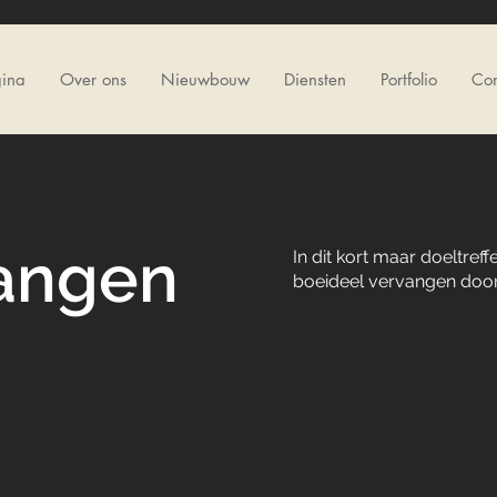
gina
Over ons
Nieuwbouw
Diensten
Portfolio
Con
vangen
In dit kort maar doeltre
boeideel vervangen door